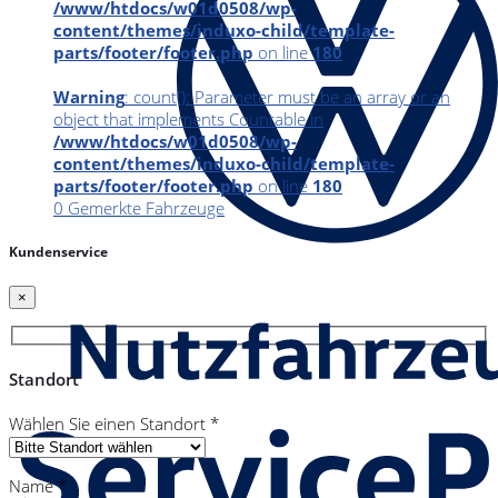
/www/htdocs/w01d0508/wp-
content/themes/induxo-child/template-
parts/footer/footer.php
on line
180
Warning
: count(): Parameter must be an array or an
object that implements Countable in
/www/htdocs/w01d0508/wp-
content/themes/induxo-child/template-
parts/footer/footer.php
on line
180
0
Gemerkte Fahrzeuge
Kundenservice
×
Standort
Wählen Sie einen Standort *
Name *