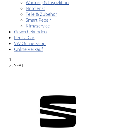
Wartung & Inspektion
Notdienst
Teile & Zubehör
Smart Repair
Klimaservice
Gewerbekunden
Rent a Car
VW Online Shop
Online Verkauf
SEAT