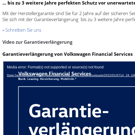
… bis zu 3 weitere Jahre perfekten Schutz vor unerwarte
Mit der Herstellergarantie sind Sie für 2 Jahre auf der sicheren 
Sie sich mit der Garantieverlängerung bis zu 3 weitere Jahre pe
» Schreiben Sie uns
Video zur Garantieverlängerung
Garantieverlängerung von Volkswagen Financial Services
Video-
Media error: Format(s) not supported or source(s) not found
Player
Datei herunterladen: https://www.awus-mobile.de/wp-content/uploads/2022/01/0714_19