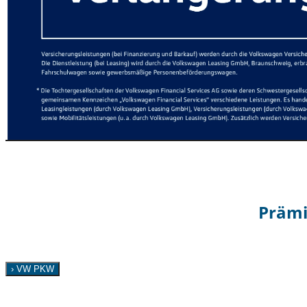
Prämi
› VW PKW