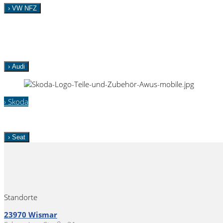
› VW NFZ
› Audi
› Skoda
› Seat
Standorte
23970 Wismar