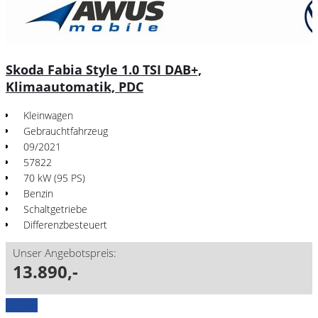
Skoda Fabia Style 1.0 TSI DAB+,
Klimaautomatik, PDC
Kleinwagen
Gebrauchtfahrzeug
09/2021
57822
70 kW (95 PS)
Benzin
Schaltgetriebe
Differenzbesteuert
Unser Angebotspreis:
13.890,-
Details