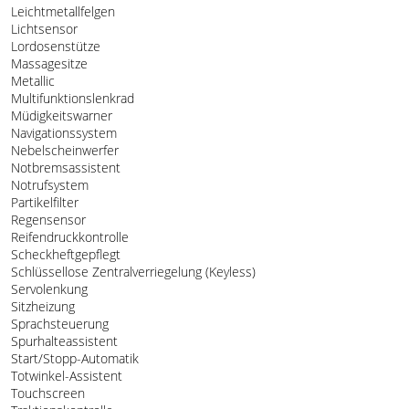
Leichtmetallfelgen
Lichtsensor
Lordosenstütze
Massagesitze
Metallic
Multifunktionslenkrad
Müdigkeitswarner
Navigationssystem
Nebelscheinwerfer
Notbremsassistent
Notrufsystem
Partikelfilter
Regensensor
Reifendruckkontrolle
Scheckheftgepflegt
Schlüssellose Zentralverriegelung (Keyless)
Servolenkung
Sitzheizung
Sprachsteuerung
Spurhalteassistent
Start/Stopp-Automatik
Totwinkel-Assistent
Touchscreen