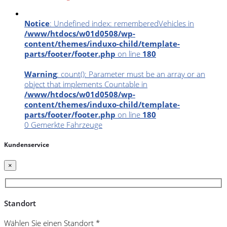
Notice
: Undefined index: rememberedVehicles in
/www/htdocs/w01d0508/wp-
content/themes/induxo-child/template-
parts/footer/footer.php
on line
180
Warning
: count(): Parameter must be an array or an
object that implements Countable in
/www/htdocs/w01d0508/wp-
content/themes/induxo-child/template-
parts/footer/footer.php
on line
180
0
Gemerkte Fahrzeuge
Kundenservice
×
Standort
Wählen Sie einen Standort *