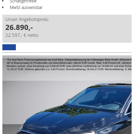
Schaltgetriebe
MwSt ausweisbar
Unser Angebotspreis:
26.890,-
22.597,- € netto
Details