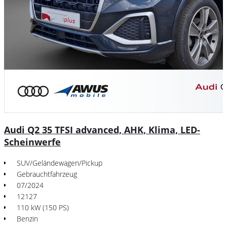
Audi Q2 35 TFSI advanced, AHK, Klima, LED-
Scheinwerfe
SUV/Geländewagen/Pickup
Gebrauchtfahrzeug
07/2024
12127
110 kW (150 PS)
Benzin