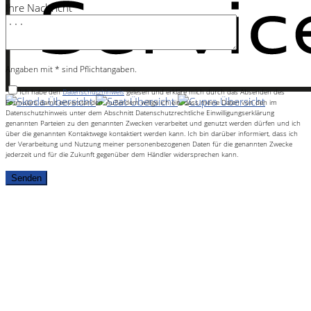
Ihre Nachricht *
Angaben mit * sind Pflichtangaben.
Ich habe den
Datenschutzhinweis
gelesen und erkläre mich durch das Absenden des
Formulars damit einverstanden. Außerdem willige ich ein, dass meine Daten von den im
Datenschutzhinweis unter dem Abschnitt Datenschutzrechtliche Einwilligungserklärung
genannten Parteien zu den genannten Zwecken verarbeitet und genutzt werden dürfen und ich
über die genannten Kontaktwege kontaktiert werden kann. Ich bin darüber informiert, dass ich
der Verarbeitung und Nutzung meiner personenbezogenen Daten für die genannten Zwecke
jederzeit und für die Zukunft gegenüber dem Händler widersprechen kann.