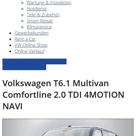
Wartung & Inspektion
Notdienst
Teile & Zubehör
Smart Repair
Klimaservice
Gewerbekunden
Rent a Car
VW Online Shop
Online Verkauf
» Zurück zu den Suchergebnissen
» Fahrzeug Detailsuche
Volkswagen T6.1 Multivan
Comfortline 2.0 TDI 4MOTION
NAVI