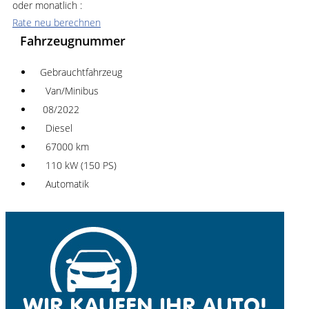
oder monatlich :
Rate neu berechnen
Fahrzeugnummer
Gebrauchtfahrzeug
Van/Minibus
08/2022
Diesel
67000 km
110 kW (150 PS)
Automatik