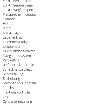
Elektr. Fensterheber
Elektr. Seitenspiegel
Elektr. Wegfahrsperre
Freisprecheinrichtung
Garantie
HU neu
Isofix
Klimaanlage
Lederlenkrad
Leichtmetallfelgen
Lichtsensor
Multifunktionslenkrad
Navigationssystem
Partikelfilter
Reifendruckkontrolle
Scheckheftgepflegt
Servolenkung
Sitzheizung
Start/Stopp-Automatik
Touchscreen
Traktionskontrolle
USB
Zentralverriegelung