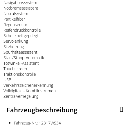
Navigationssystem
Notbremsassistent
Notrufsystem
Partikelfilter
Regensensor
Reifendruckkontrolle
Scheckheftgepflegt
Servolenkung
Sitzheizung
Spurhalteassistent
Start/Stopp-Automatik
Totwinkel-Assistent
Touchscreen
Traktionskontrolle
USB
Verkehrszeichenerkennung
Volldigitales Kombiinstrument
Zentralverriegelung
Fahrzeugbeschreibung
Fahrzeug-Nr.: 12317WS34