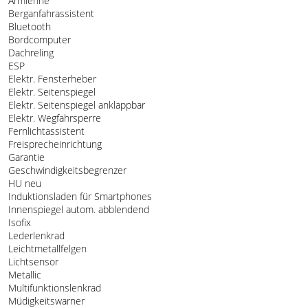
Armlehne
Berganfahrassistent
Bluetooth
Bordcomputer
Dachreling
ESP
Elektr. Fensterheber
Elektr. Seitenspiegel
Elektr. Seitenspiegel anklappbar
Elektr. Wegfahrsperre
Fernlichtassistent
Freisprecheinrichtung
Garantie
Geschwindigkeitsbegrenzer
HU neu
Induktionsladen für Smartphones
Innenspiegel autom. abblendend
Isofix
Lederlenkrad
Leichtmetallfelgen
Lichtsensor
Metallic
Multifunktionslenkrad
Müdigkeitswarner