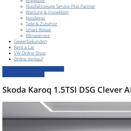
Angebote
Nutzfahrzeuge Service Plus Partner
Wartung & Inspektion
Notdienst
Teile & Zubehör
Smart Repair
Klimaservice
Gewerbekunden
Rent a Car
VW Online Shop
Online Verkauf
» Zurück zu den Suchergebnissen
» Fahrzeug Detailsuche
Skoda Karoq 1.5TSI DSG Clever 