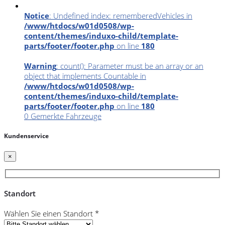
Notice
: Undefined index: rememberedVehicles in
/www/htdocs/w01d0508/wp-
content/themes/induxo-child/template-
parts/footer/footer.php
on line
180
Warning
: count(): Parameter must be an array or an
object that implements Countable in
/www/htdocs/w01d0508/wp-
content/themes/induxo-child/template-
parts/footer/footer.php
on line
180
0
Gemerkte Fahrzeuge
Kundenservice
×
Standort
Wählen Sie einen Standort *