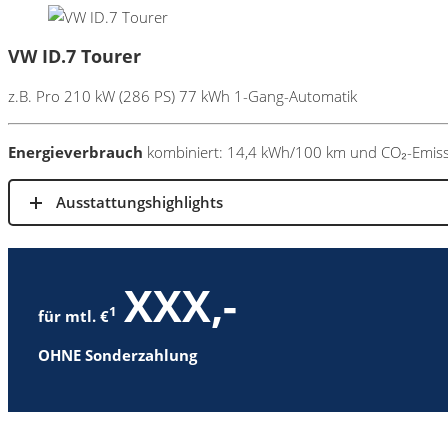
VW ID.7 Tourer
z.B. Pro 210 kW (286 PS) 77 kWh 1-Gang-Automatik
Energieverbrauch
kombiniert: 14,4 kWh/100 km und CO₂-Emissi
Ausstattungshighlights
XXX,-
1
für mtl. €
OHNE Sonderzahlung