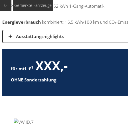
0
Gemerkte Fahrzeuge
z.B. Pure 125 kW (170 PS) 52 kWh 1-Gang-Automatik
Energieverbrauch
kombiniert: 16,5 kWh/100 km und CO₂-Emissi
Ausstattungshighlights
XXX,-
1
für mtl. €
OHNE Sonderzahlung