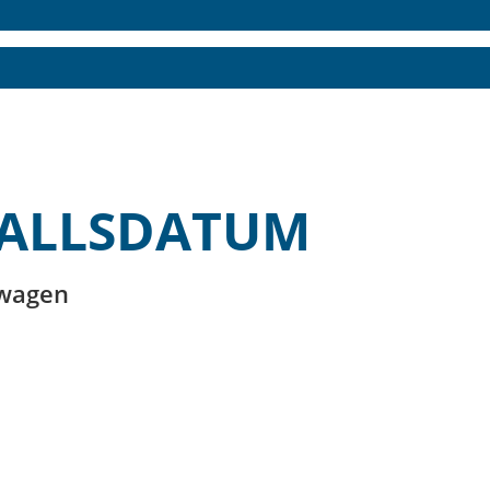
FALLSDATUM
twagen