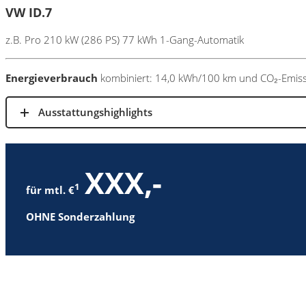
VW ID.7
z.B. Pro 210 kW (286 PS) 77 kWh 1-Gang-Automatik
Energieverbrauch
kombiniert: 14,0 kWh/100 km und CO₂-Emissi
Ausstattungshighlights
XXX,-
1
für mtl. €
OHNE Sonderzahlung