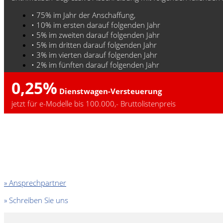
• 75% im Jahr der Anschaffung,
• 10% im ersten darauf folgenden Jahr
• 5% im zweiten darauf folgenden Jahr
• 5% im dritten darauf folgenden Jahr
• 3% im vierten darauf folgenden Jahr
• 2% im fünften darauf folgenden Jahr
0,25%
Dienstwagen-Versteuerung
jetzt für e-Modelle bis 100.000,- Bruttolistenpreis
» Ansprechpartner
» Schreiben Sie uns