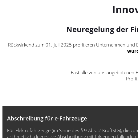
Inno
Neuregelung der Fi
Rückwirkend zum 01. Juli 2025 profitieren Unternehmen und Di
wur
Fast alle von uns angebotenen E
Profi
Abschreibung für e-Fahrzeuge
Für Elektrofahrzeuge (im Sinne des § 9 Abs. 2 KraftStG), di
arithmetisch-degressive Abschreibung mit folgenden fallenden S