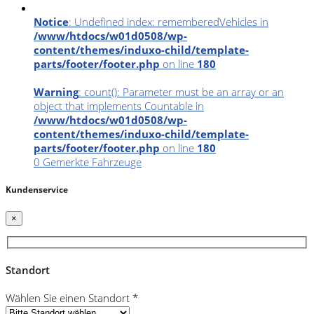
Notice
: Undefined index: rememberedVehicles in
/www/htdocs/w01d0508/wp-
content/themes/induxo-child/template-
parts/footer/footer.php
on line
180
Warning
: count(): Parameter must be an array or an
object that implements Countable in
/www/htdocs/w01d0508/wp-
content/themes/induxo-child/template-
parts/footer/footer.php
on line
180
0
Gemerkte Fahrzeuge
Kundenservice
×
Standort
Wählen Sie einen Standort *