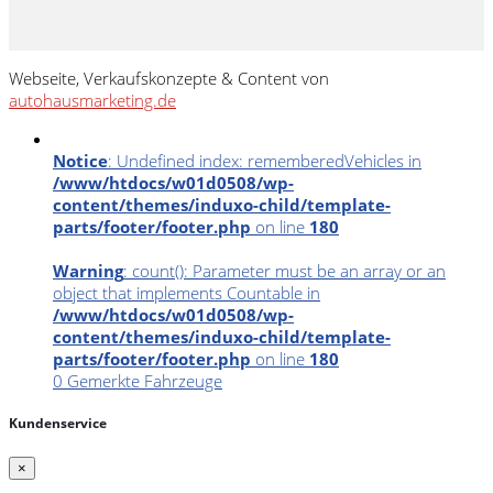
Webseite, Verkaufskonzepte & Content von
autohausmarketing.de
Notice
: Undefined index: rememberedVehicles in
/www/htdocs/w01d0508/wp-
content/themes/induxo-child/template-
parts/footer/footer.php
on line
180
Warning
: count(): Parameter must be an array or an
object that implements Countable in
/www/htdocs/w01d0508/wp-
content/themes/induxo-child/template-
parts/footer/footer.php
on line
180
0
Gemerkte Fahrzeuge
Kundenservice
×