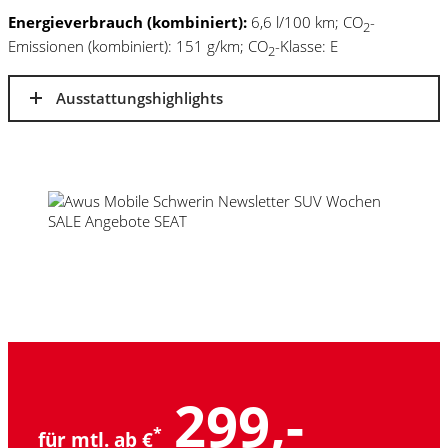
Energieverbrauch (kombiniert):
6,6 l/100 km; CO
-
2
Emissionen (kombiniert): 151 g/km; CO
-Klasse: E
2
Ausstattungshighlights
299,-
*
für mtl. ab €