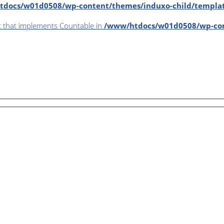
docs/w01d0508/wp-content/themes/induxo-child/template
ct that implements Countable in
/www/htdocs/w01d0508/wp-con