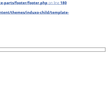
-parts/footer/footer.php
on line
180
tent/themes/induxo-child/template-