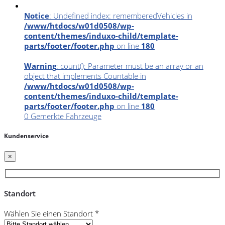
Notice
: Undefined index: rememberedVehicles in
/www/htdocs/w01d0508/wp-
content/themes/induxo-child/template-
parts/footer/footer.php
on line
180
Warning
: count(): Parameter must be an array or an
object that implements Countable in
/www/htdocs/w01d0508/wp-
content/themes/induxo-child/template-
parts/footer/footer.php
on line
180
0
Gemerkte Fahrzeuge
Kundenservice
×
Standort
Wählen Sie einen Standort *