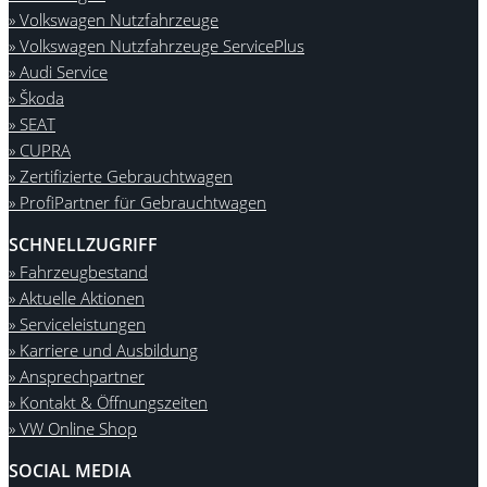
» Volkswagen Nutzfahrzeuge
» Volkswagen Nutzfahrzeuge ServicePlus
» Audi Service
» Škoda
» SEAT
» CUPRA
» Zertifizierte Gebrauchtwagen
» ProfiPartner für Gebrauchtwagen
SCHNELLZUGRIFF
» Fahrzeugbestand
» Aktuelle Aktionen
» Serviceleistungen
» Karriere und Ausbildung
» Ansprechpartner
» Kontakt & Öffnungszeiten
» VW Online Shop
SOCIAL MEDIA