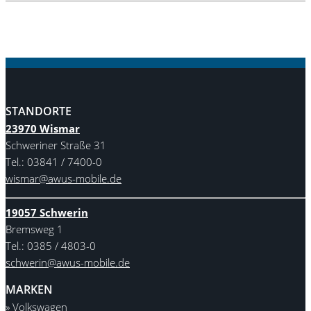
STANDORTE
23970 Wismar
Schweriner Straße 31
Tel.: 03841 / 7400-0
wismar@awus-mobile.de
19057 Schwerin
Bremsweg 1
Tel.: 0385 / 4803-0
schwerin@awus-mobile.de
MARKEN
» Volkswagen