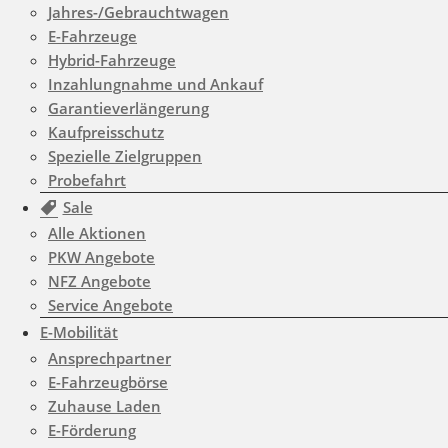
Warning
: count(): Parameter
Jahres-/Gebrauchtwagen
E-Fahrzeuge
must be an array or an object
Hybrid-Fahrzeuge
that implements Countable in
Inzahlungnahme und Ankauf
/www/htdocs/w01d0508/wp-
Garantieverlängerung
Kaufpreisschutz
content/themes/induxo-
Spezielle Zielgruppen
child/template-
Probefahrt
Sale
parts/footer/footer.php
on
Alle Aktionen
line
180
PKW Angebote
0
NFZ Angebote
Service Angebote
E-Mobilität
Ansprechpartner
E-Fahrzeugbörse
Zuhause Laden
E-Förderung