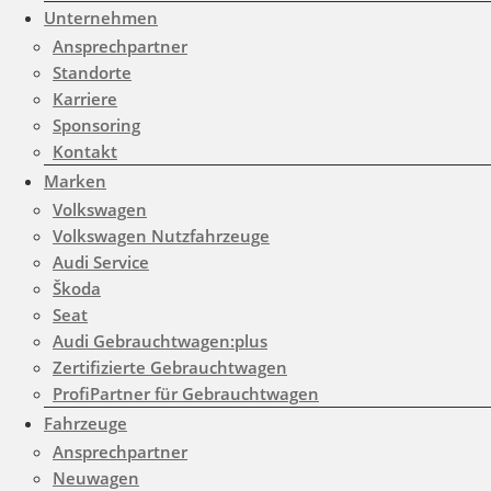
Unternehmen
Ansprechpartner
Standorte
Karriere
Sponsoring
Kontakt
Gemerkte Fahrzeuge
Marken
Notice
: Undefined index:
Volkswagen
rememberedVehicles in
Volkswagen Nutzfahrzeuge
Audi Service
/www/htdocs/w01d0508/wp-
Škoda
content/themes/induxo-
Seat
Audi Gebrauchtwagen:plus
child/template-
Zertifizierte Gebrauchtwagen
parts/footer/footer.php
on
ProfiPartner für Gebrauchtwagen
line
180
Fahrzeuge
Ansprechpartner
Neuwagen