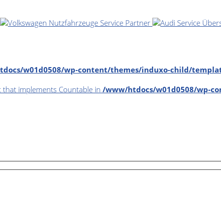
docs/w01d0508/wp-content/themes/induxo-child/template
ct that implements Countable in
/www/htdocs/w01d0508/wp-con