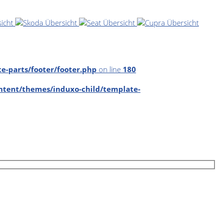
-parts/footer/footer.php
on line
180
tent/themes/induxo-child/template-