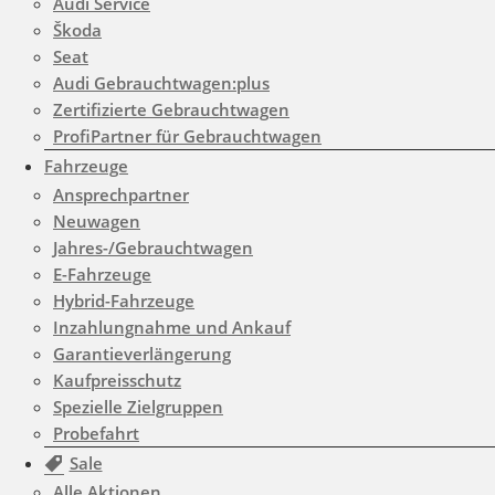
Audi Service
parts/footer/footer.php
on
Škoda
line
180
Seat
Audi Gebrauchtwagen:plus
Zertifizierte Gebrauchtwagen
Warning
: count(): Parameter
ProfiPartner für Gebrauchtwagen
must be an array or an object
Fahrzeuge
Ansprechpartner
that implements Countable in
Neuwagen
/www/htdocs/w01d0508/wp-
Jahres-/Gebrauchtwagen
E-Fahrzeuge
content/themes/induxo-
Hybrid-Fahrzeuge
child/template-
Inzahlungnahme und Ankauf
parts/footer/footer.php
on
Garantieverlängerung
Kaufpreisschutz
line
180
Spezielle Zielgruppen
0
Probefahrt
Sale
Alle Aktionen