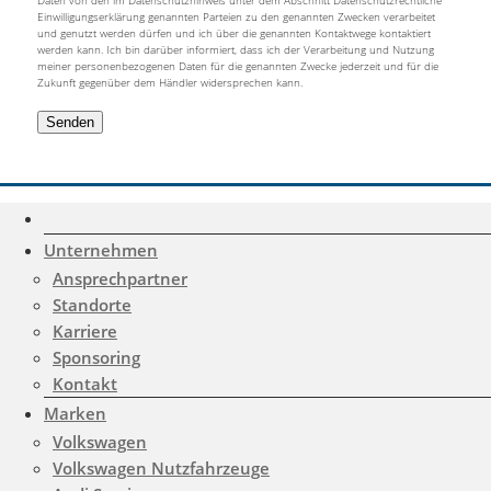
Einwilligungserklärung genannten Parteien zu den genannten Zwecken verarbeitet
und genutzt werden dürfen und ich über die genannten Kontaktwege kontaktiert
werden kann. Ich bin darüber informiert, dass ich der Verarbeitung und Nutzung
meiner personenbezogenen Daten für die genannten Zwecke jederzeit und für die
Zukunft gegenüber dem Händler widersprechen kann.
Unternehmen
Ansprechpartner
Gemerkte Fahrzeuge
Standorte
Notice
: Undefined index:
Karriere
rememberedVehicles in
Sponsoring
Kontakt
/www/htdocs/w01d0508/wp-
Marken
content/themes/induxo-
Volkswagen
child/template-
Volkswagen Nutzfahrzeuge