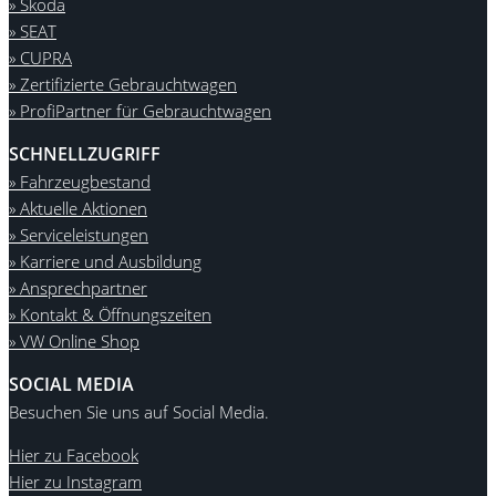
» Škoda
» SEAT
» CUPRA
» Zertifizierte Gebrauchtwagen
» ProfiPartner für Gebrauchtwagen
SCHNELLZUGRIFF
» Fahrzeugbestand
» Aktuelle Aktionen
» Serviceleistungen
» Karriere und Ausbildung
» Ansprechpartner
» Kontakt & Öffnungszeiten
» VW Online Shop
SOCIAL MEDIA
Besuchen Sie uns auf Social Media.
Hier zu Facebook
Hier zu Instagram