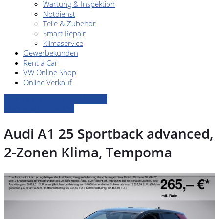
Wartung & Inspektion
Notdienst
Teile & Zubehör
Smart Repair
Klimaservice
Gewerbekunden
Rent a Car
VW Online Shop
Online Verkauf
» Zurück zu den Suchergebnissen
» Fahrzeug Detailsuche
Audi A1 25 Sportback advanced,
2-Zonen Klima, Tempoma